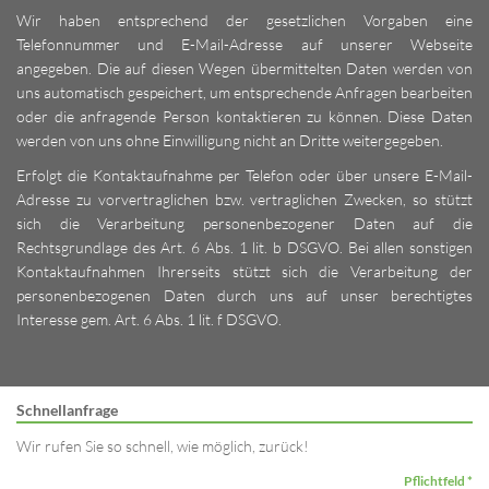
Wir haben entsprechend der gesetzlichen Vorgaben eine
Telefonnummer und E-Mail-Adresse auf unserer Webseite
angegeben. Die auf diesen Wegen übermittelten Daten werden von
uns automatisch gespeichert, um entsprechende Anfragen bearbeiten
oder die anfragende Person kontaktieren zu können. Diese Daten
werden von uns ohne Einwilligung nicht an Dritte weitergegeben.
Erfolgt die Kontaktaufnahme per Telefon oder über unsere E-Mail-
Adresse zu vorvertraglichen bzw. vertraglichen Zwecken, so stützt
sich die Verarbeitung personenbezogener Daten auf die
Rechtsgrundlage des Art. 6 Abs. 1 lit. b DSGVO. Bei allen sonstigen
Kontaktaufnahmen Ihrerseits stützt sich die Verarbeitung der
personenbezogenen Daten durch uns auf unser berechtigtes
Interesse gem. Art. 6 Abs. 1 lit. f DSGVO.
Schnellanfrage
Wir rufen Sie so schnell, wie möglich, zurück!
Pflichtfeld *